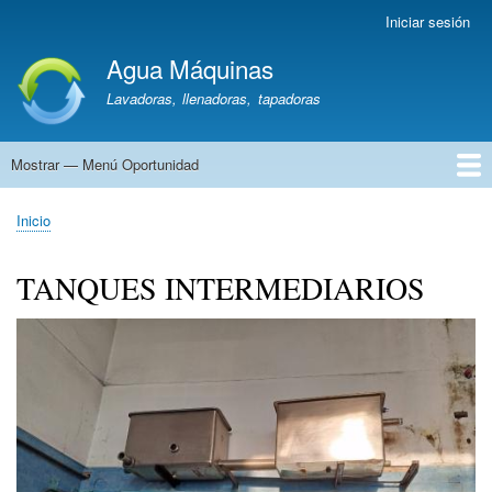
Pasar
Iniciar sesión
Menú
al
de
Agua Máquinas
contenido
cuenta
principal
Lavadoras, llenadoras, tapadoras
de
usuario
Mostrar — Menú Oportunidad
Menú
Oportunidad
Lavadoras
Líneas
Llenadoras
Cajones
Tanques
Hornos
Ozonizadores
Repartos/Soderías
Vehículos
Otra
Inicio
Sobrescribir
enlaces
TANQUES INTERMEDIARIOS
de
ayuda
a
la
navegación