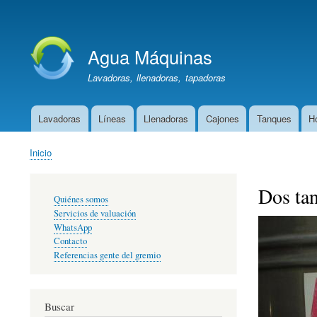
Menú
de
Agua Máquinas
cuenta
de
Lavadoras, llenadoras, tapadoras
usuario
Lavadoras
Líneas
Llenadoras
Cajones
Tanques
H
Menú
Oportunidad
Inicio
Sobrescribir
enlaces
Dos ta
Enlaces
de
Quiénes somos
primarios
ayuda
Servicios de valuación
a
WhatsApp
la
Contacto
Referencias gente del gremio
navegación
Buscar