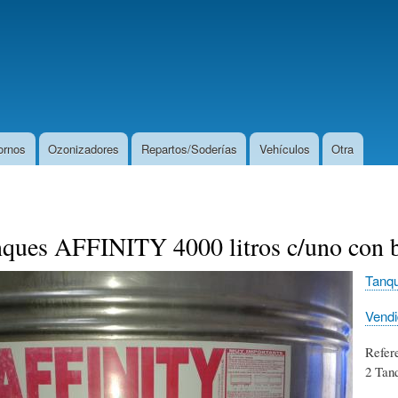
Pasar
al
contenido
principal
ornos
Ozonizadores
Repartos/Soderías
Vehículos
Otra
nques AFFINITY 4000 litros c/uno con 
Tanq
Vend
Refer
2 Tan