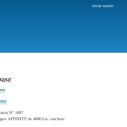
Iniciar sesión
base
ues
idas
encia N° 1007
ques AFFINITY de 4000 Lts. con base