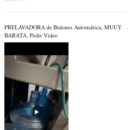
litro
400
bid
hor
PRELAVADORA de Bidones Automática, MUUY
BARATA. Pedir Video