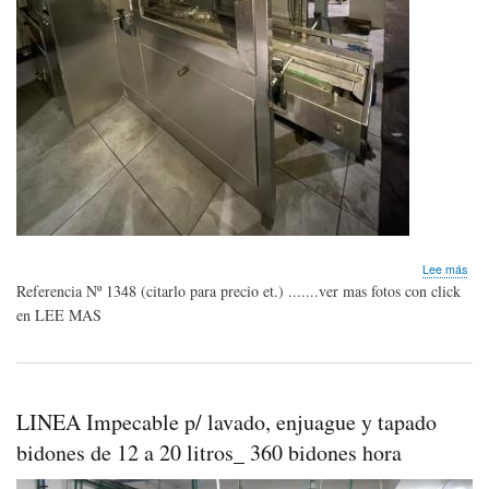
sob
Lee más
LIN
Referencia Nº 1348 (citarlo para precio et.) .......ver mas fotos con click
máq
en LEE MAS
par
lava
enj
y
tap
LINEA Impecable p/ lavado, enjuague y tapado
bid
de
bidones de 12 a 20 litros_ 360 bidones hora
12
a