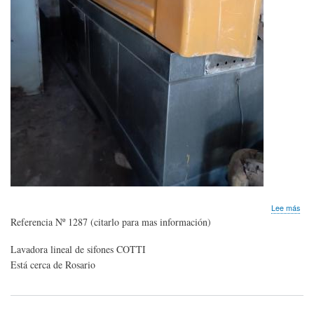
sob
Lee más
Lav
Referencia Nº 1287 (citarlo para mas información)
linea
de
Lavadora lineal de sifones COTTI
sifo
Está cerca de Rosario