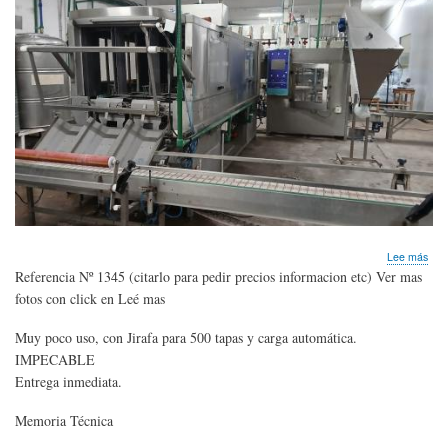
20
litro
120
bid
hor
sob
Lee más
LIN
Referencia Nº 1345 (citarlo para pedir precios informacion etc) Ver mas
Imp
fotos con click en Leé mas
p/
lava
Muy poco uso, con Jirafa para 500 tapas y carga automática.
enj
y
IMPECABLE
tap
Entrega inmediata.
bid
de
Memoria Técnica
12
a