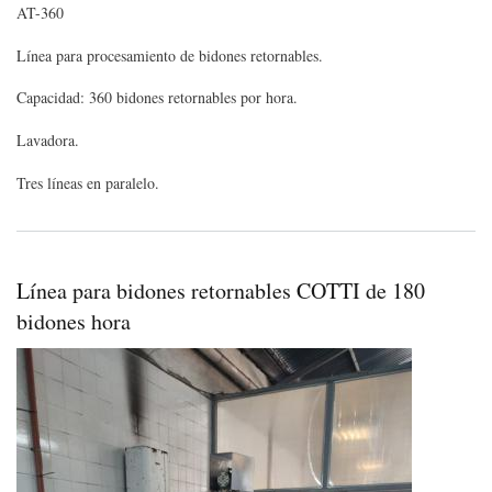
AT-360
20
litro
360
Línea para procesamiento de bidones retornables.
bid
hor
Capacidad: 360 bidones retornables por hora.
Lavadora.
Tres líneas en paralelo.
Línea para bidones retornables COTTI de 180
bidones hora