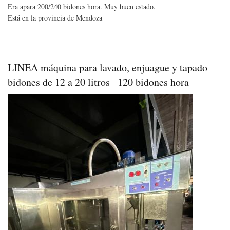
Era apara 200/240 bidones hora. Muy buen estado.
de
Está en la provincia de Mendoza
12
a
20
litro
120
bid
LINEA máquina para lavado, enjuague y tapado
hor
bidones de 12 a 20 litros_ 120 bidones hora