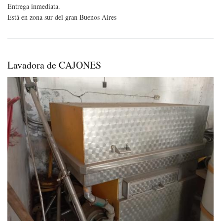
Entrega inmediata.
COT
de
Está en zona sur del gran Buenos Aires
180
bid
hor
Lavadora de CAJONES