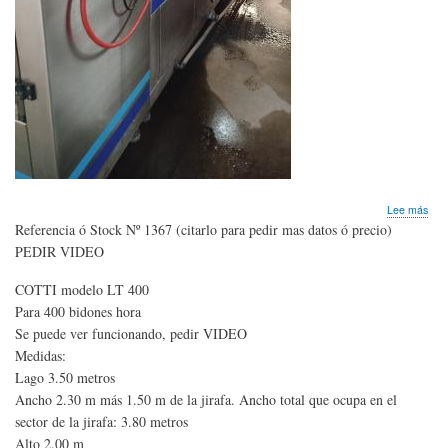
sob
Lee más
LIN
Referencia ó Stock Nº 1367 (citarlo para pedir mas datos ó precio)
COT
PEDIR VIDEO
par
BI
COTTI modelo LT 400
con
lava
Para 400 bidones hora
enj
Se puede ver funcionando, pedir VIDEO
y
Medidas:
tap
Lago 3.50 metros
bid
de
Ancho 2.30 m más 1.50 m de la jirafa. Ancho total que ocupa en el
12
sector de la jirafa: 3.80 metros
a
Alto 2.00 m
20