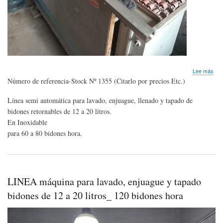
sob
Lee más
LIN
Número de referencia-Stock Nº 1355 (Citarlo por precios Etc.)
máq
par
Línea semi automática para lavado, enjuague, llenado y tapado de
lava
bidones retornables de 12 a 20 litros.
enj
y
En Inoxidable
tap
para 60 a 80 bidones hora.
bid
de
12
a
20
LINEA máquina para lavado, enjuague y tapado
litro
bidones de 12 a 20 litros_ 120 bidones hora