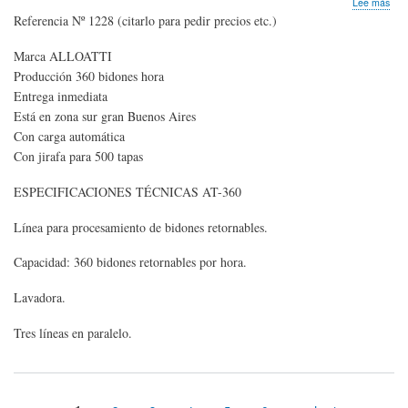
sob
Lee más
LIN
Referencia Nº 1228 (citarlo para pedir precios etc.)
lava
enj
Marca ALLOATTI
y
Producción 360 bidones hora
tap
bid
Entrega inmediata
de
Está en zona sur gran Buenos Aires
12
Con carga automática
a
Con jirafa para 500 tapas
20
litro
360
ESPECIFICACIONES TÉCNICAS AT-360
bid
hor
Línea para procesamiento de bidones retornables.
Capacidad: 360 bidones retornables por hora.
Lavadora.
Tres líneas en paralelo.