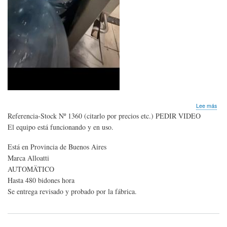
sob
Lee más
PR
Referencia-Stock Nº 1360 (citarlo por precios etc.) PEDIR VIDEO
de
El equipo está funcionando y en uso.
Bid
Aut
Está en Provincia de Buenos Aires
MU
BAR
Marca Alloatti
Pedi
AUTOMÄTICO
Vid
Hasta 480 bidones hora
Se entrega revisado y probado por la fábrica.