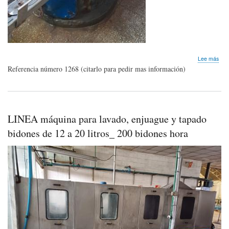
sob
Lee más
Lav
Referencia número 1268 (citarlo para pedir mas información)
de
SIF
OT
LINEA máquina para lavado, enjuague y tapado
bidones de 12 a 20 litros_ 200 bidones hora