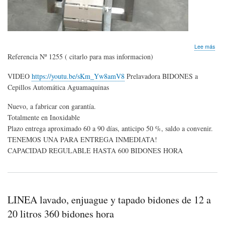
sob
Lee más
Pre
Referencia Nº 1255 ( citarlo para mas informacion)
BI
Aut
VIDEO
https://youtu.be/sKm_Yw8amV8
Prelavadora BIDONES a
de
Cepillos Automática Aguamaquinas
EX
,
con
Nuevo, a fabricar con garantía.
cepi
Totalmente en Inoxidable
Plazo entrega aproximado 60 a 90 días, anticipo 50 %, saldo a convenir.
TENEMOS UNA PARA ENTREGA INMEDIATA!
CAPACIDAD REGULABLE HASTA 600 BIDONES HORA
LINEA lavado, enjuague y tapado bidones de 12 a
20 litros 360 bidones hora