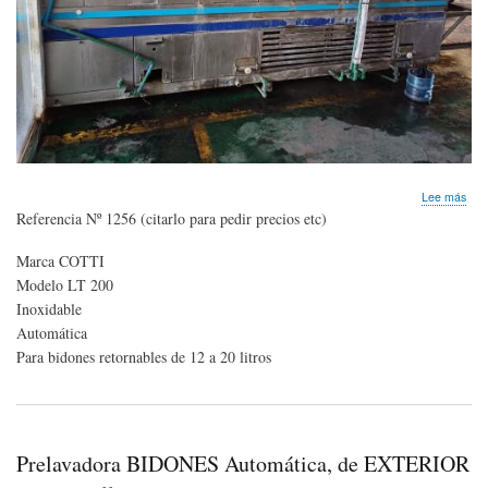
sob
Lee más
LIN
Referencia Nº 1256 (citarlo para pedir precios etc)
máq
par
Marca COTTI
lava
Modelo LT 200
enj
y
Inoxidable
tap
Automática
bid
Para bidones retornables de 12 a 20 litros
de
12
a
20
litro
200
Prelavadora BIDONES Automática, de EXTERIOR
bid