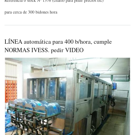
Referencia ó stock Nº 1376 (citarlo para pedir precios etc)
máq
par
para cerca de 300 bidones hora
lava
enj
y
tap
bid
LÍNEA automática para 400 b/hora, cumple
de
12
NORMAS IVESS. pedir VIDEO
a
20
litro