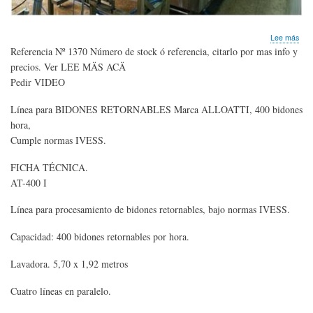
sob
Lee más
LÍN
Referencia Nº 1370 Número de stock ó referencia, citarlo por mas info y
aut
precios. Ver LEE MÄS ACÄ
par
Pedir VIDEO
400
b/ho
cum
Línea para BIDONES RETORNABLES Marca ALLOATTI, 400 bidones
NO
hora,
IVE
Cumple normas IVESS.
pedi
VID
FICHA TÉCNICA.
AT-400 I
Línea para procesamiento de bidones retornables, bajo normas IVESS.
Capacidad: 400 bidones retornables por hora.
Lavadora. 5,70 x 1,92 metros
Cuatro líneas en paralelo.