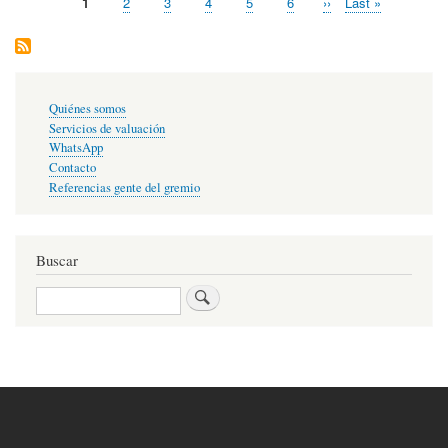
Página
1
Page
2
Page
3
Page
4
Page
5
Page
6
Siguiente
››
Última
Last »
Paginación
actual
página
página
Enlaces
Quiénes somos
primarios
Servicios de valuación
WhatsApp
Contacto
Referencias gente del gremio
Buscar
Buscar