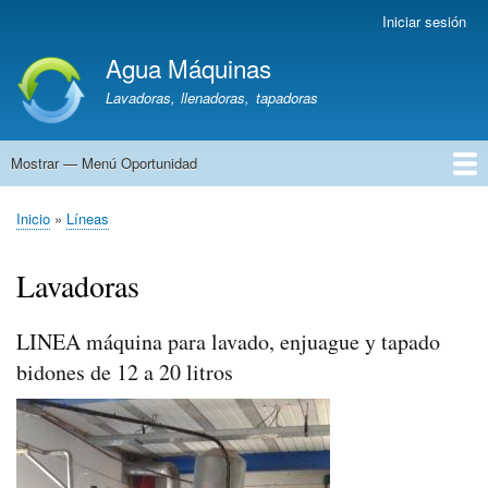
Pasar
Iniciar sesión
Menú
al
de
Agua Máquinas
contenido
cuenta
principal
Lavadoras, llenadoras, tapadoras
de
usuario
Mostrar — Menú Oportunidad
Menú
Oportunidad
Lavadoras
Líneas
Llenadoras
Cajones
Tanques
Hornos
Ozonizadores
Repartos/Soderías
Vehículos
Otra
Inicio
Líneas
Sobrescribir
enlaces
Lavadoras
de
ayuda
a
LINEA máquina para lavado, enjuague y tapado
la
bidones de 12 a 20 litros
navegación