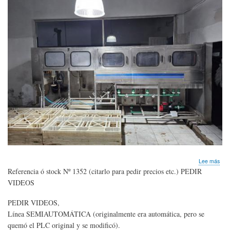
sob
Lee más
LIN
Referencia ó stock Nº 1352 (citarlo para pedir precios etc.) PEDIR
máq
VIDEOS
par
lava
PEDIR VIDEOS,
enj
y
Línea SEMIAUTOMÁTICA (originalmente era automática, pero se
tap
quemó el PLC original y se modificó).
bid