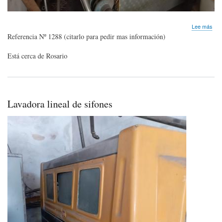
sob
Lee más
Lav
Referencia Nº 1288 (citarlo para pedir mas información)
de
CA
Está cerca de Rosario
Lavadora lineal de sifones