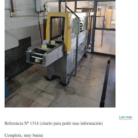
sob
Lee más
Lín
Referencia Nº 1314 (citarlo para pedir mas información)
par
bid
Completa, muy buena
reto