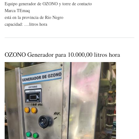
OZ
Equipo generador de OZONO y torre de contacto
y
Marca TEmaq
Tor
de
está en la provincia de Río Negro
cont
capacidad: ....litros hora
OZONO Generador para 10.000,00 litros hora