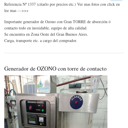
OZ
Referencia Nº 1337 (citarlo por precios etc.) Ver mas fotos con click en
y
lee mas --->>>
Tor
de
Importante generador de Ozono con Gran TORRE de absorción ó
abs
de
contacto todo en inoxidable, equipo de alta calidad.
muy
Se encuentra en Zona Oeste del Gran Buenos Aires.
alta
Carga, transporte etc. a cargo del comprador.
cali
en
Inox
Generador de OZONO con torre de contacto