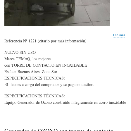
sob
Lee más
OZ
Referencia Nº 1221 (citarlo por más información)
Gen
par
NUEVO SIN USO
3.0
Marca TEMAQ, los mejores.
l/ho
(9
con TORRE DE CONTACTO EN INOXIDABLE
gra
Está en Buenos Aires, Zona Sur
CO
ESPECIFICACIONES TÉCNICAS:
TO
El flete es a cargo del comprador y se paga en destino.
DE
CO
ESPECIFICACIONES TÉCNICAS:
Equipo Generador de Ozono construido íntegramente en acero inoxidable
Generador de OZONO con tanque de contacto