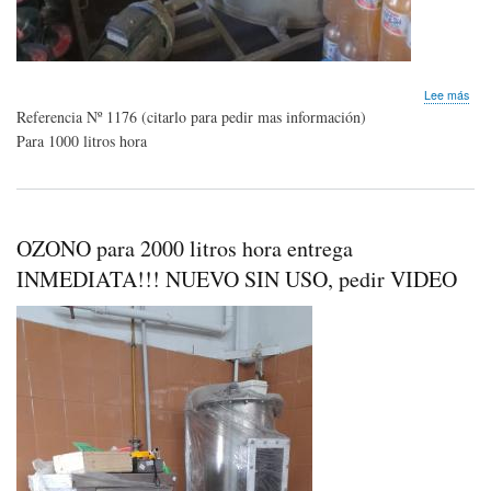
sob
Lee más
Gen
Referencia Nº 1176 (citarlo para pedir mas información)
de
Para 1000 litros hora
OZ
con
tan
de
cont
OZONO para 2000 litros hora entrega
INMEDIATA!!! NUEVO SIN USO, pedir VIDEO