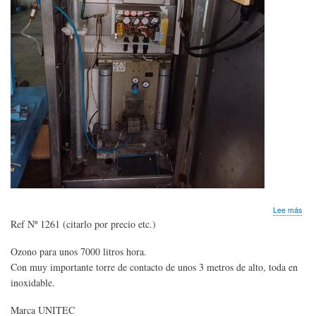
sob
Lee más
Gen
Ref Nº 1261 (citarlo por precio etc.)
de
OZ
Ozono para unos 7000 litros hora.
con
Con muy importante torre de contacto de unos 3 metros de alto, toda en
torr
de
inoxidable.
cont
Marca UNITEC