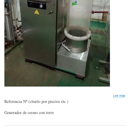
sob
Lee más
Gen
Referencia Nº (citarlo por precios etc.)
de
OZ
Generador de ozono con torre
con
torr
de
cont