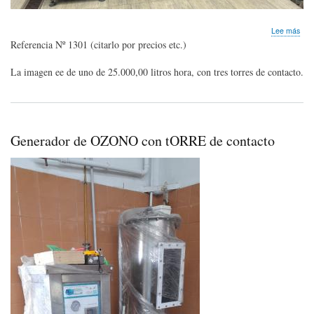
sob
Lee más
Gen
Referencia Nº 1301 (citarlo por precios etc.)
de
OZ
La imagen ee de uno de 25.000,00 litros hora, con tres torres de contacto.
con
tan
de
cont
Tod
Generador de OZONO con tORRE de contacto
los
tam