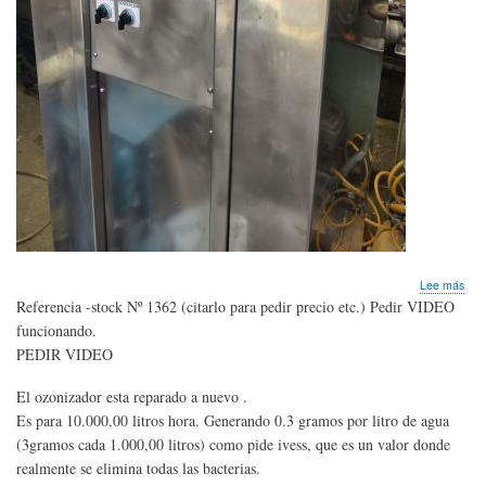
sob
Lee más
OZ
Referencia -stock Nº 1362 (citarlo para pedir precio etc.) Pedir VIDEO
Gen
funcionando.
par
PEDIR VIDEO
10.
litro
hor
El ozonizador esta reparado a nuevo .
Es para 10.000,00 litros hora. Generando 0.3 gramos por litro de agua
(3gramos cada 1.000,00 litros) como pide ivess, que es un valor donde
realmente se elimina todas las bacterias.