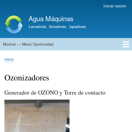
Pasar
Iniciar sesión
Menú
al
de
Agua Máquinas
contenido
cuenta
principal
Lavadoras, llenadoras, tapadoras
de
usuario
Mostrar — Menú Oportunidad
Menú
Oportunidad
Lavadoras
Líneas
Llenadoras
Cajones
Tanques
Hornos
Ozonizadores
Repartos/Soderías
Vehículos
Otra
Inicio
Sobrescribir
enlaces
Ozonizadores
de
ayuda
a
Generador de OZONO y Torre de contacto
la
navegación