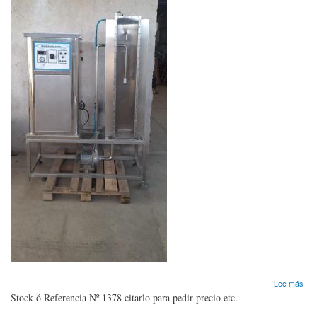
sob
Lee más
Gen
Stock ó Referencia Nº 1378 citarlo para pedir precio etc.
de