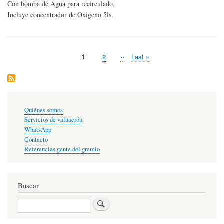
Con bomba de Agua para recirculado.
de
Incluye concentrador de Oxigeno 5ls.
cont
Página
1
Page
2
Siguiente
››
Última
Last »
Paginación
actual
página
página
Enlaces
Quiénes somos
primarios
Servicios de valuación
WhatsApp
Contacto
Referencias gente del gremio
Buscar
Buscar