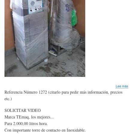
sob
Lee más
Gen
Referencia Número 1272 (citarlo para pedir más información, precios
de
etc.)
OZ
con
SOLICITAR VIDEO
tO
de
Marca TEmaq, los mejores...
cont
Para 2.000,00 litros hora.
Con importante torre de contacto en Inoxidable.