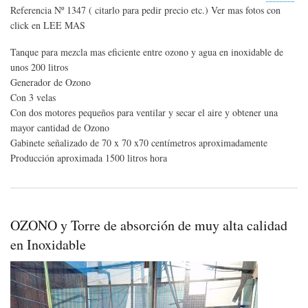
OZ
Referencia Nº 1347 ( citarlo para pedir precio etc.) Ver mas fotos con
+
click en LEE MAS
TA
DE
Tanque para mezcla mas eficiente entre ozono y agua en inoxidable de
CO
Opor
unos 200 litros
Generador de Ozono
Con 3 velas
Con dos motores pequeños para ventilar y secar el aire y obtener una
mayor cantidad de Ozono
Gabinete señalizado de 70 x 70 x70 centímetros aproximadamente
Producción aproximada 1500 litros hora
OZONO y Torre de absorción de muy alta calidad
en Inoxidable