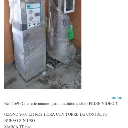
sob
Lee más
OZ
Ref 1169 (Citar este número para mas información) PEDIR VIDEO!!!
par
200
OZONO 2000 LITROS HORA CON TORRE DE CONTACTO
litro
NUEVO SIN USO
hor
ent
MARCA TEmaq