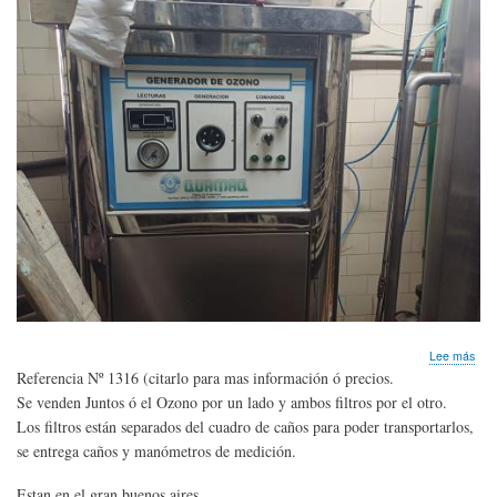
sob
Lee más
Gen
Referencia Nº 1316 (citarlo para mas información ó precios.
de
Se venden Juntos ó el Ozono por un lado y ambos filtros por el otro.
OZ
Los filtros están separados del cuadro de caños para poder transportarlos,
y
Jue
se entrega caños y manómetros de medición.
de
FIL
Estan en el gran buenos aires