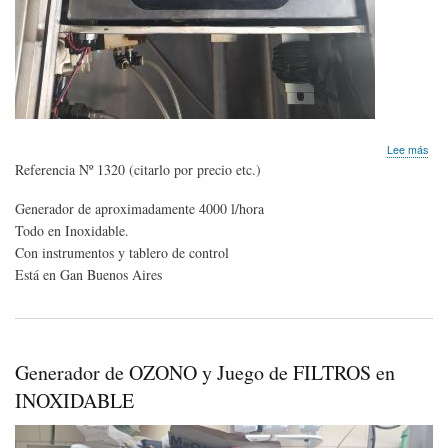
sob
Lee más
GE
Referencia Nº 1320 (citarlo por precio etc.)
DE
OZ
Generador de aproximadamente 4000 l/hora
EN
Todo en Inoxidable.
INO
+
Con instrumentos y tablero de control
de
Está en Gan Buenos Aires
400
litro
hor
Generador de OZONO y Juego de FILTROS en
INOXIDABLE