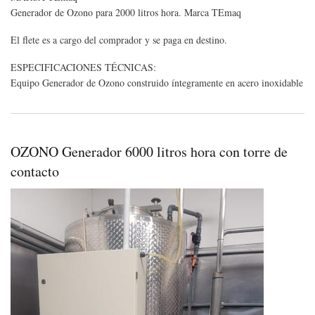
INM
Generador de Ozono para 2000 litros hora. Marca TEmaq
NU
SIN
El flete es a cargo del comprador y se paga en destino.
USO
pedi
ESPECIFICACIONES TÉCNICAS:
VID
Equipo Generador de Ozono construido íntegramente en acero inoxidable
OZONO Generador 6000 litros hora con torre de
contacto