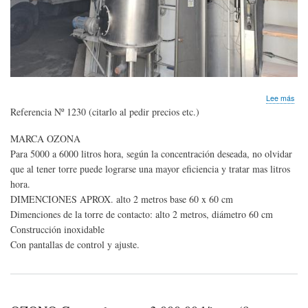
sob
Lee más
GE
Referencia Nº 1230 (citarlo al pedir precios etc.)
DE
OZ
MARCA OZONA
CO
Para 5000 a 6000 litros hora, según la concentración deseada, no olvidar
IM
TO
que al tener torre puede lograrse una mayor eficiencia y tratar mas litros
DE
hora.
CO
DIMENCIONES APROX. alto 2 metros base 60 x 60 cm
EN
Dimenciones de la torre de contacto: alto 2 metros, diámetro 60 cm
INO
Construcción inoxidable
Con pantallas de control y ajuste.