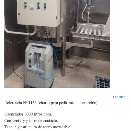
sob
Lee más
OZ
Referencia Nº 1165 (citarlo para pedir más información)
Gen
600
Ozonizador 6000 litros hora.
litro
Con ventury y torre de contacto.
hor
con
Tanque y estructura de acero inoxidable.
torr