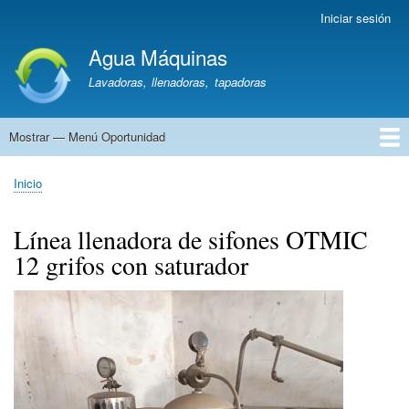
Pasar
Iniciar sesión
Menú
al
de
Agua Máquinas
contenido
cuenta
principal
Lavadoras, llenadoras, tapadoras
de
usuario
Mostrar — Menú Oportunidad
Menú
Oportunidad
Lavadoras
Líneas
Llenadoras
Cajones
Tanques
Hornos
Ozonizadores
Repartos/Soderías
Vehículos
Otra
Inicio
Sobrescribir
enlaces
Línea llenadora de sifones OTMIC
de
12 grifos con saturador
ayuda
a
la
navegación