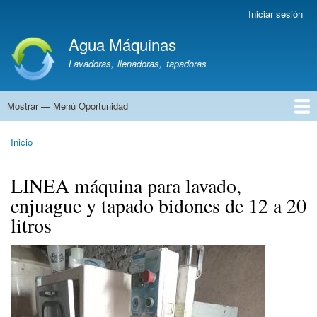
Pasar
Iniciar sesión
Menú
al
de
Agua Máquinas
contenido
cuenta
principal
Lavadoras, llenadoras, tapadoras
de
usuario
Mostrar — Menú Oportunidad
Menú
Oportunidad
Lavadoras
Líneas
Llenadoras
Cajones
Tanques
Hornos
Ozonizadores
Repartos/Soderías
Vehículos
Otra
Inicio
Sobrescribir
enlaces
LINEA máquina para lavado,
de
enjuague y tapado bidones de 12 a 20
ayuda
a
litros
la
navegación