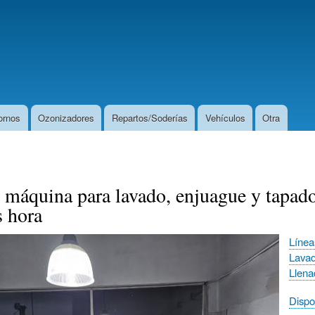
Pasar
al
contenido
principal
ornos
Ozonizadores
Repartos/Soderías
Vehículos
Otra
áquina para lavado, enjuague y tapado 
 hora
Línea
Lava
Llena
Dispo