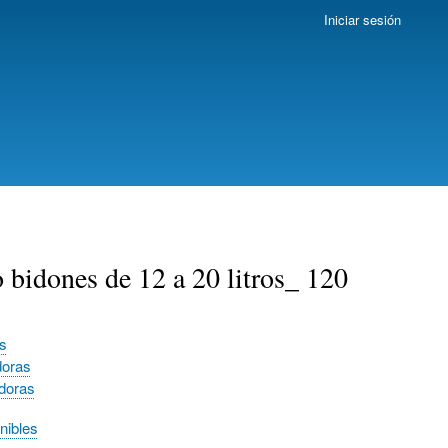
Iniciar sesión
bidones de 12 a 20 litros_ 120
s
doras
doras
nibles