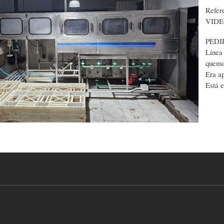
Refere
VID
PEDI
Línea
quemó
Era a
Está 