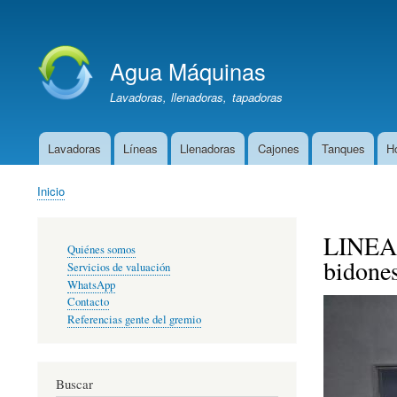
Menú
de
Agua Máquinas
cuenta
de
Lavadoras, llenadoras, tapadoras
usuario
Lavadoras
Líneas
Llenadoras
Cajones
Tanques
H
Menú
Oportunidad
Inicio
Sobrescribir
enlaces
LINEA m
Enlaces
de
Quiénes somos
primarios
bidones
ayuda
Servicios de valuación
a
WhatsApp
la
Contacto
Referencias gente del gremio
navegación
Buscar